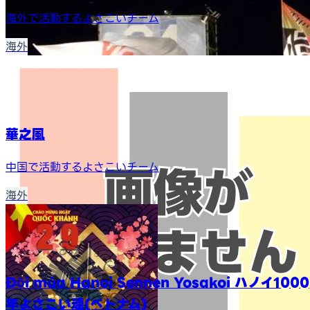
海外で活動するよさこいチーム
海外
華之風
中国で活動するよさこいチーム
海外
Đội múa Hanoi Sennen Yosakoi ハノイ1000
年よさこい連(ベトナム)