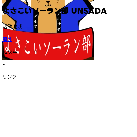
よさこいソーラン部 UNSADA
活動地域
海外
結成年
-
リンク