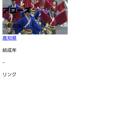
アローズ
活動地域
高知県
結成年
-
リンク