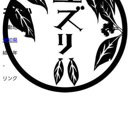
ユズリハ
活動地域
愛知県
結成年
-
リンク