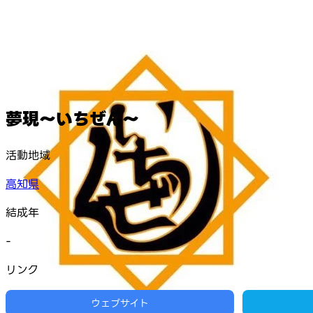
夢現〜いちぜん〜
活動地域
高知県
結成年
-
リンク
ウェブサイト