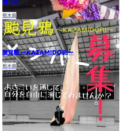
藏っこ
栃木県
颱見鴉 ～KAZAMIDORI～
栃木県
最終更新日
2025年9月7日