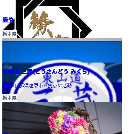
勢や
栃木県
東山道 三蔵(とうさんどう みくら)
那須町･那須塩原市を拠点に活動
栃木県