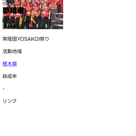
夢翔華
参加祭り
常陸国YOSAKOI祭り
活動地域
栃木県
結成年
-
リンク