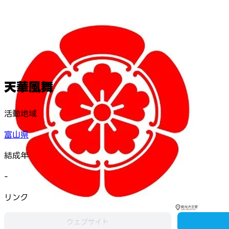
天華風舞
活動地域
富山県
結成年
-
リンク
ウェブサイト