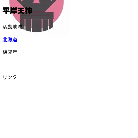
平岸天神
活動地域
北海道
結成年
-
リンク