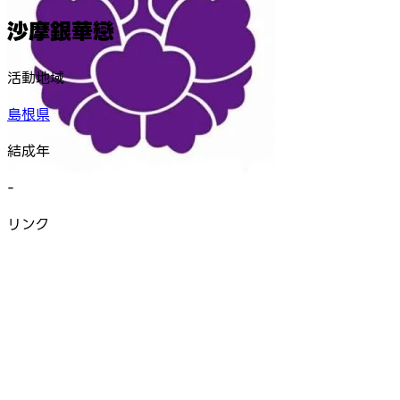
沙摩銀華戀
活動地域
島根県
結成年
-
リンク