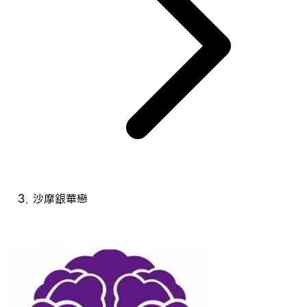
沙摩銀華戀