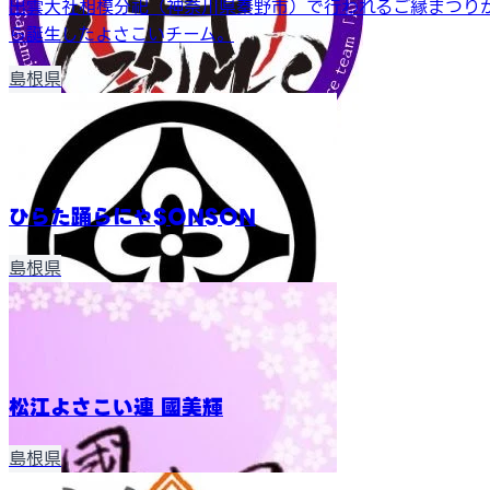
出雲大社相模分祀（神奈川県秦野市）で行われるご縁まつり
ら誕生したよさこいチーム。
島根県
ひらた踊らにゃSONSON
島根県
松江よさこい連 國美輝
島根県