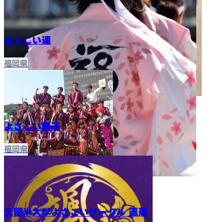
ふくこい連
福岡県
よさこい舞道
福岡県
久留米大学よさこいサークル 颯華