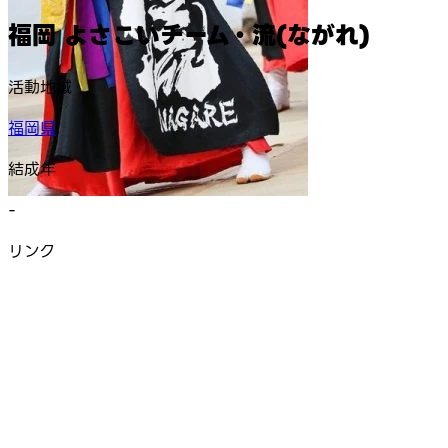
福岡 よさこいチーム・流(ながれ)
活動地域
福岡県
結成年
-
リンク