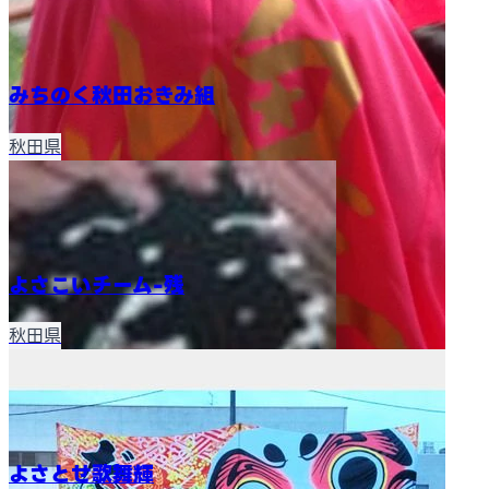
みちのく秋田おきみ組
秋田県
よさこいチーム-残
秋田県
よさとせ歌舞輝