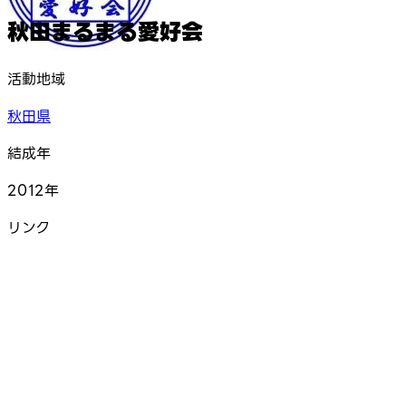
秋田まるまる愛好会
活動地域
秋田県
結成年
2012年
リンク