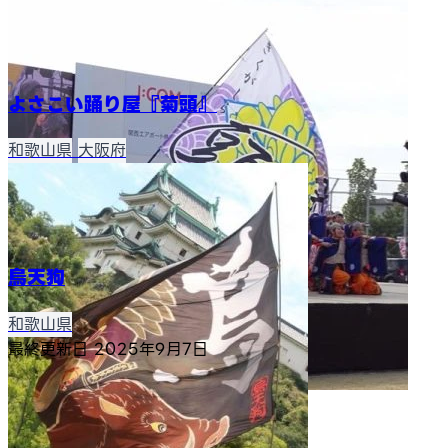
よさこい踊り屋『菊頭』
和歌山県
大阪府
烏天狗
和歌山県
最終更新日
2025年9月7日