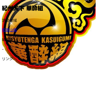
紀州天下 華酔組
活動地域
和歌山県
結成年
-
リンク