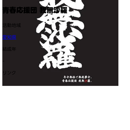
青春応援団 我無沙羅
活動地域
愛知県
結成年
-
リンク