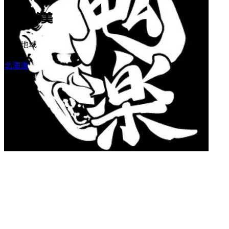
鬼楽遊美
活動地域
北海道
結成年
-
リンク