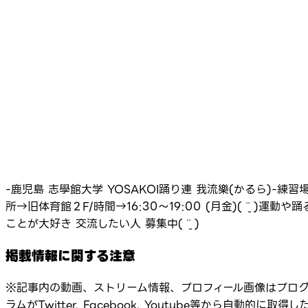
-鹿児島 志學館大学 YOSAKOI踊り連 我流樂(かるら)-練習
所→旧体育館２F/時間→16:30～19:00 (月金)( ¨̮ )運動や踊
ことが大好き 交流したい人 募集中( ¨̮ )
掲載情報に関する注意
※記事内の動画、ストリーム情報、プロフィール画像はプロ
ラムがTwitter, Facebook, Youtube等から自動的に取得し