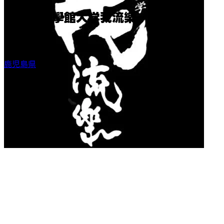
鹿児島志學館大学我流樂
活動地域
鹿児島県
結成年
-
リンク