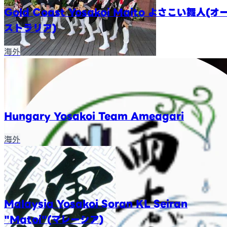
Gold Coast Yosakoi Maito よさこい舞人(オ
ストラリア)
海外
Hungary Yosakoi Team Ameagari
海外
Malaysia Yosakoi Soran KL Seiran
"Matoi"(マレーシア)