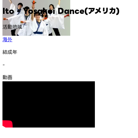
Ito - Yosakoi Dance(アメリカ)
活動地域
海外
結成年
-
動画