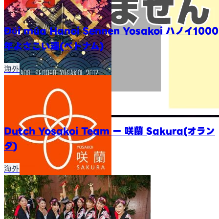
Đội múa Hanoi Sennen Yosakoi ハノイ1000
年よさこい連(ベトナム)
海外
Dutch Yosakoi Team ー 咲蘭 Sakura(オラン
ダ)
海外