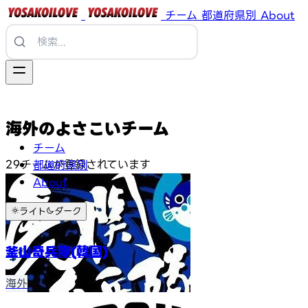
チーム
都道府県別
About
海外のよさこいチーム
チーム
29チームが登録されています
都道府県別
About
ライト
ダーク
釜山奇兵隊(韓国)
海外