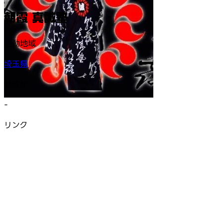
朝霞 真誠塾
活動地域
埼玉県
結成年
-
リンク