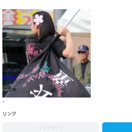
緋衣童
活動地域
山口県
結成年
-
リンク
ウェブサイト