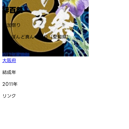
絆百祭
参加祭り
にっぽんど真ん中祭り（愛知県）
活動地域
大阪府
結成年
2011年
リンク