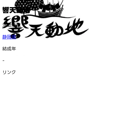
響天動地
活動地域
静岡県
結成年
-
リンク