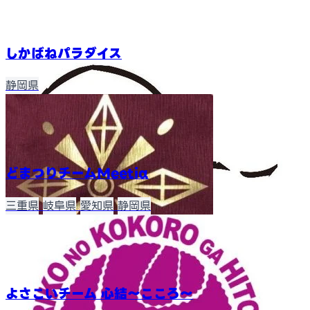
しかばねパラダイス
静岡県
どまつりチームMeetiα
三重県
岐阜県
愛知県
静岡県
よさこいチーム 心結〜こころ〜