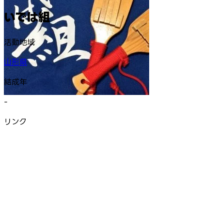
いでは組
活動地域
山形県
結成年
-
リンク