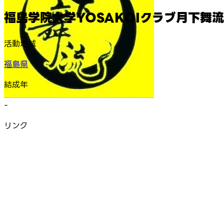
福島学院大学YOSAKOIクラブ月下舞流
活動地域
福島県
結成年
-
リンク