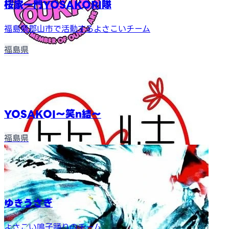
桜家一門YOSAKORI隊
福島県郡山市で活動するよさこいチーム
福島県
YOSAKOI～笑n結～
福島県
ゆきうさぎ
よさこい鳴子踊りのチーム