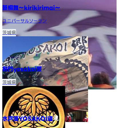
斬桐舞～kirikirimai～
ユニバーサルソーラン
茨城県
将門yosakoi響
茨城県
水戸藩YOSAKOI連