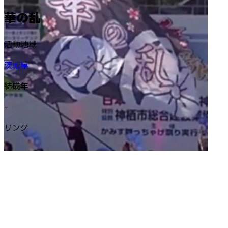
華の乱
活動地域
茨城県
結成年
-
リンク