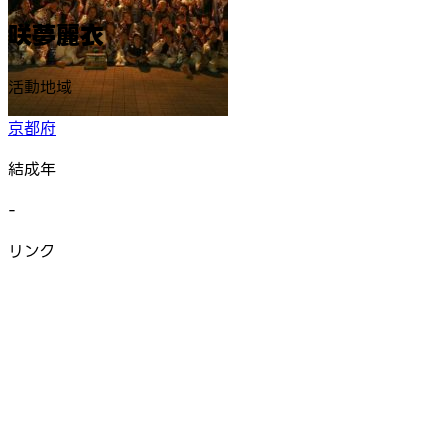
咲夢麗衣
活動地域
京都府
結成年
-
リンク