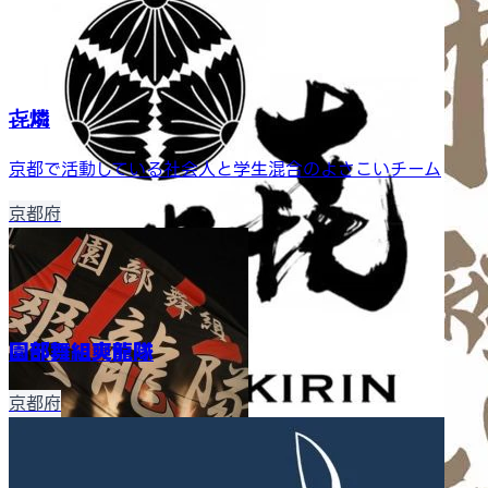
㐂燐
京都で活動している社会人と学生混合のよさこいチーム
京都府
園部舞組爽龍隊
京都府