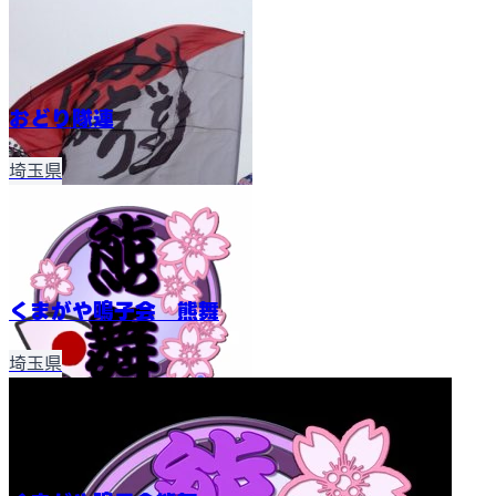
おどり隊連
埼玉県
くまがや鳴子会 熊舞
埼玉県