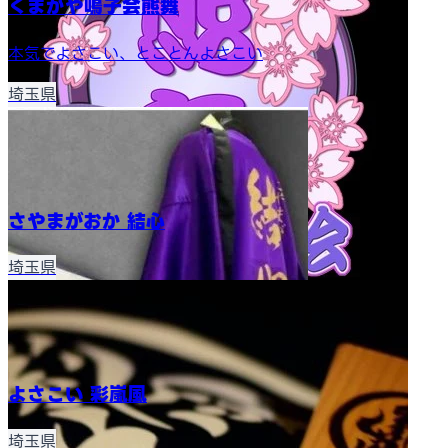
くまがや鳴子会熊舞
本気でよさこい、とことんよさこい
埼玉県
さやまがおか 結心
埼玉県
よさこい 彩嵐風
埼玉県