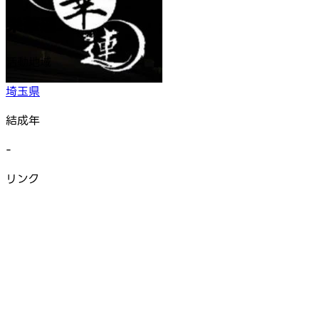
栄華連
活動地域
埼玉県
結成年
-
リンク