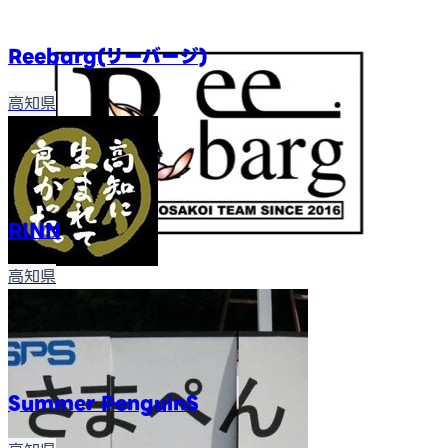
Reebarg(リーバージ)
高知県
RINN
高知県
Summer PenguinS