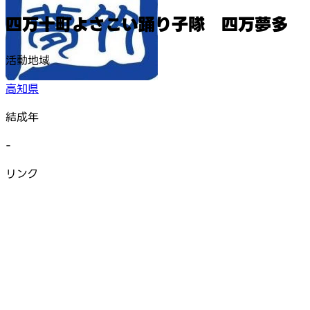
四万十町よさこい踊り子隊 四万夢多
活動地域
高知県
結成年
-
リンク