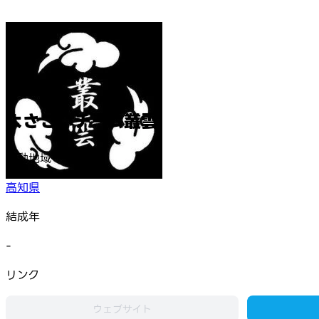
よさこいチーム叢雲
活動地域
高知県
結成年
-
リンク
ウェブサイト