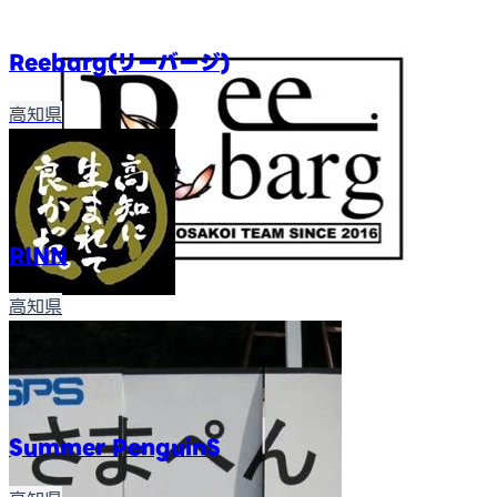
Reebarg(リーバージ)
高知県
RINN
高知県
Summer PenguinS