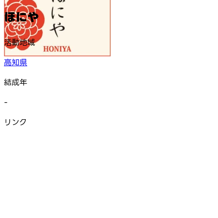
ほにや
活動地域
高知県
結成年
-
リンク