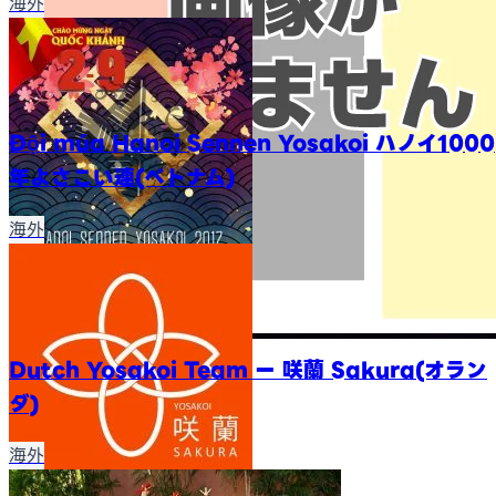
海外
Đội múa Hanoi Sennen Yosakoi ハノイ1000
年よさこい連(ベトナム)
海外
Dutch Yosakoi Team ー 咲蘭 Sakura(オラン
ダ)
海外