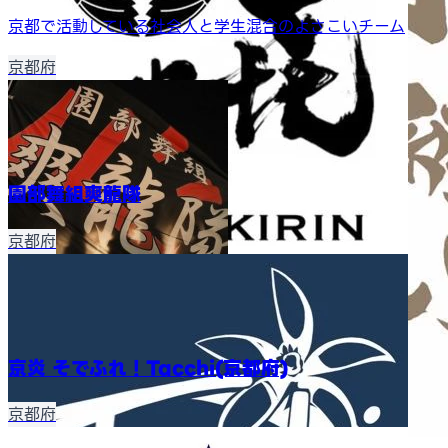
京都で活動している社会人と学生混合のよさこいチーム
京都府
園部舞組爽龍隊
京都府
京炎 そでふれ！Tacchi(京都府)
京都府