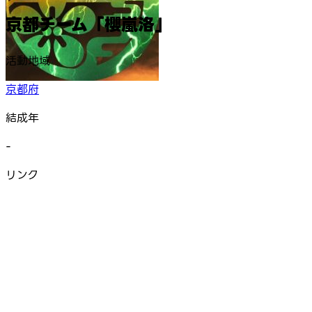
京都チーム「櫻嵐洛」
活動地域
京都府
結成年
-
リンク