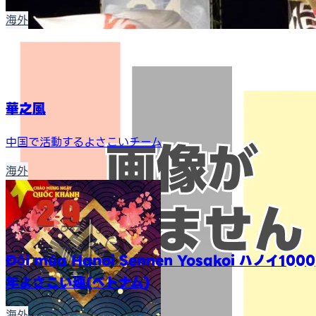
海外
華之風
中国で活動するよさこいチーム
海外
Đội múa Hanoi Sennen Yosakoi ハノイ1000
年よさこい連(ベトナム)
海外