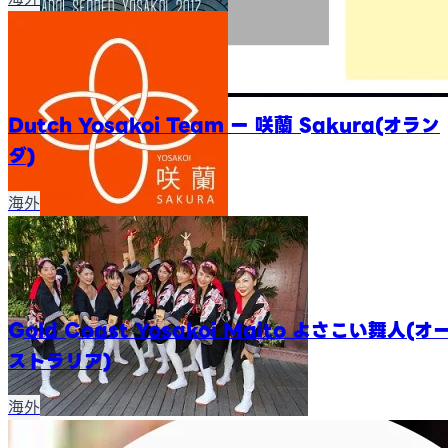
Dutch Yosakoi Team ー 咲蘭 Sakura(オラン
ダ)
海外
Gold Coast Yosakoi Maito よさこい舞人(オ
ストラリア)
海外