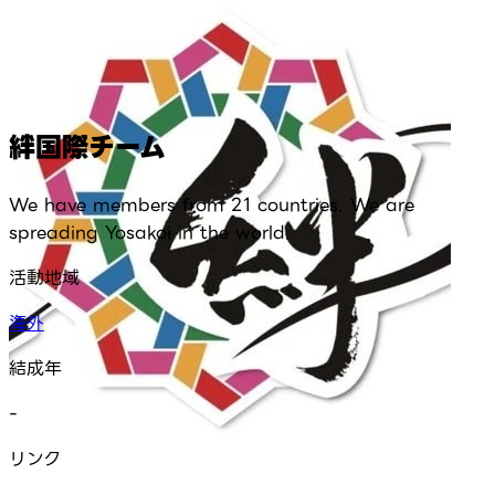
絆国際チーム
We have members from 21 countries. We are
spreading Yosakoi in the world.
活動地域
海外
結成年
-
リンク