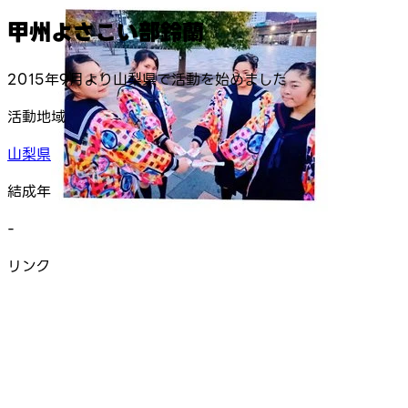
甲州よさこい部鈴蘭
2015年9月より山梨県で活動を始めました
活動地域
山梨県
結成年
-
リンク