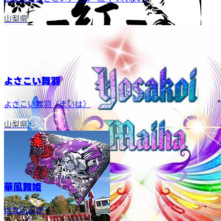
山梨県
よさこい舞羽
よさこい舞羽（まいは）
山梨県
華風舞姫
はなふぶき