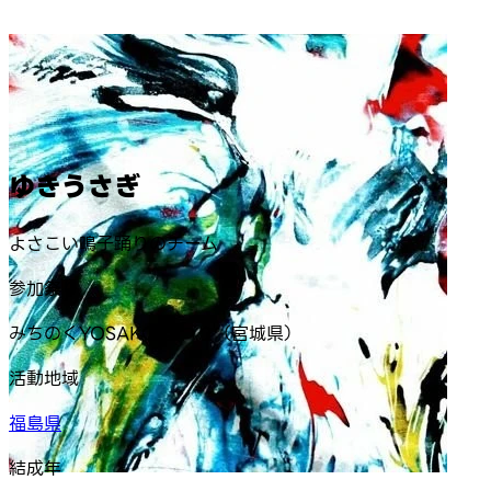
ゆきうさぎ
よさこい鳴子踊りのチーム
参加祭り
みちのくYOSAKOIまつり（宮城県）
活動地域
福島県
結成年