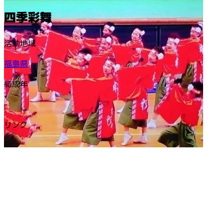
四季彩舞
活動地域
福島県
結成年
-
リンク