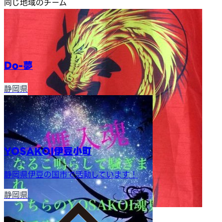
同じ地域のチーム
Do-夢
静岡県
YOSAKOI伊豆小町
静岡県伊豆の国市で活動しています！
静岡県