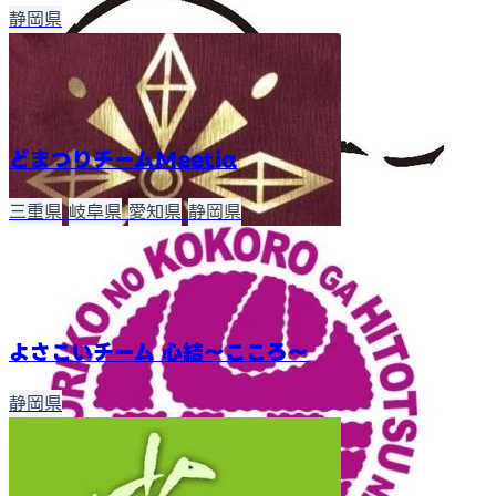
静岡県
どまつりチームMeetiα
三重県
岐阜県
愛知県
静岡県
よさこいチーム 心結〜こころ〜
静岡県