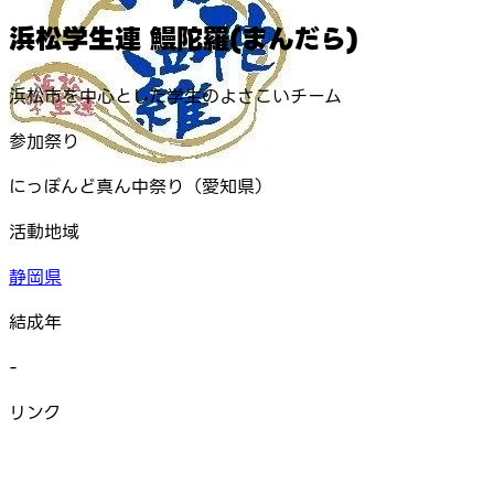
浜松学生連 鰻陀羅(まんだら)
浜松市を中心とした学生のよさこいチーム
参加祭り
にっぽんど真ん中祭り（愛知県）
活動地域
静岡県
結成年
-
リンク