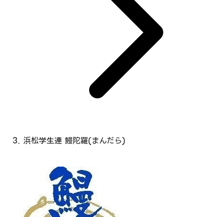
浜松学生連 鰻陀羅(まんだら)