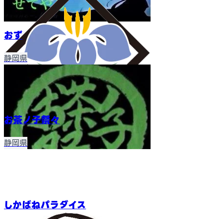
おず
静岡県
お茶ノ子祭々
静岡県
しかばねパラダイス