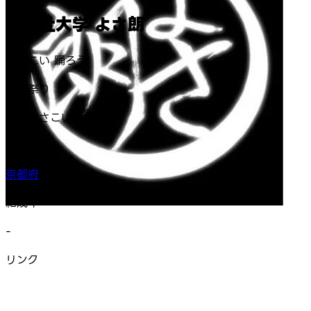
同志社大学 よさ朗
よさこい 踊ろう
参加祭り
高知よさこい祭り
活動地域
京都府
結成年
-
リンク