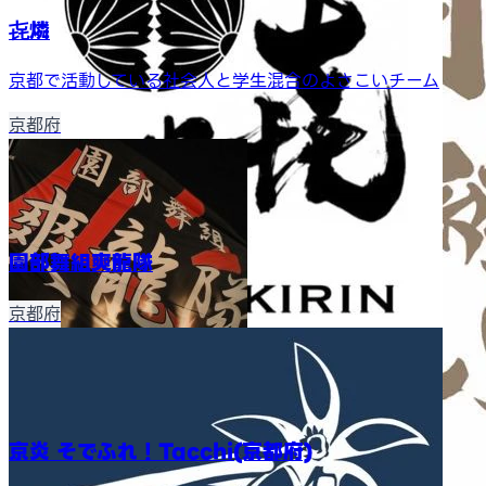
㐂燐
京都で活動している社会人と学生混合のよさこいチーム
京都府
園部舞組爽龍隊
京都府
京炎 そでふれ！Tacchi(京都府)