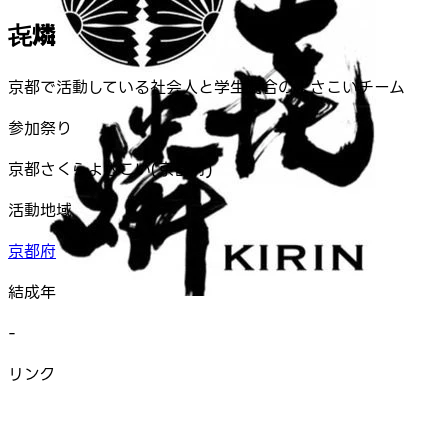
㐂燐
京都で活動している社会人と学生混合のよさこいチーム
参加祭り
京都さくらよさこい(京都府)
活動地域
京都府
結成年
-
リンク