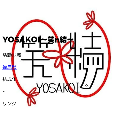
YOSAKOI～笑n結～
活動地域
福島県
結成年
-
リンク