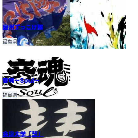
奥州ずっこけ隊
福島県
音魂～Soul〜
福島県
会津大学「慧」