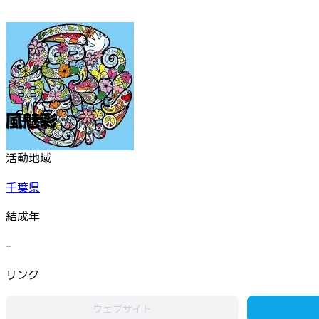
風魅彩
活動地域
千葉県
結成年
-
リンク
ウェブサイト