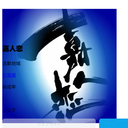
嘉人恋
活動地域
佐賀県
結成年
-
リンク
ウェブサイト