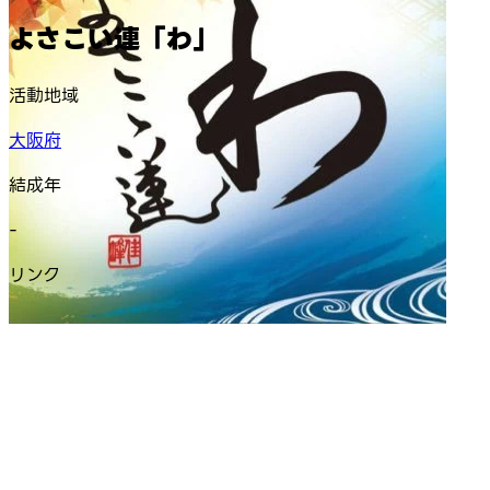
よさこい連「わ」
活動地域
大阪府
結成年
-
リンク