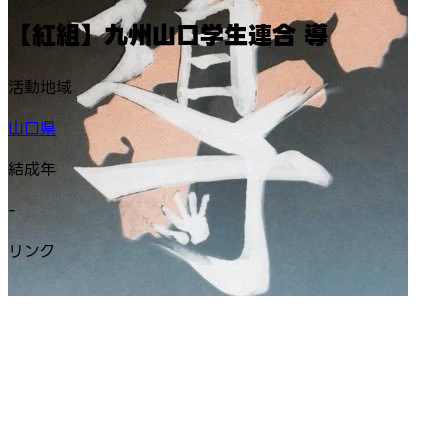
【紅組】九州山口学生連合 導
活動地域
山口県
結成年
-
リンク