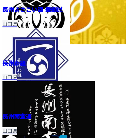
長州よさこい連 崋劉眞
山口県
長州わ組
山口県
長州南蛮連
山口県