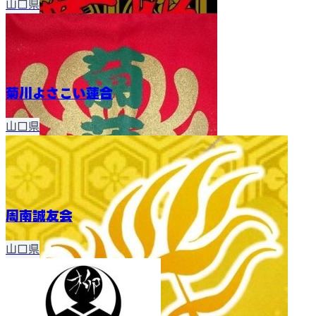
山口県
菊川よさこい蓮合
山口県
周南誠友会
山口県