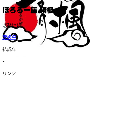
ほろろ一座 晴楓
活動地域
愛媛県
結成年
-
リンク