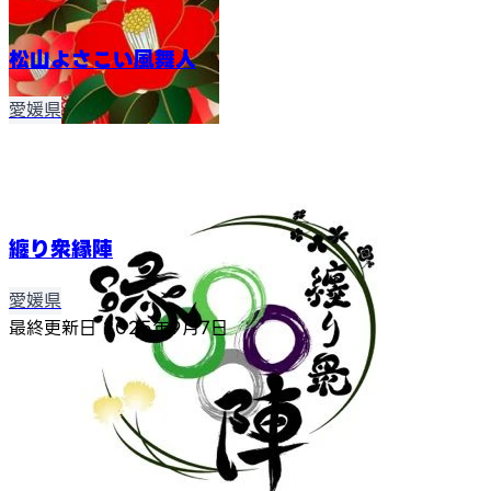
松山よさこい風舞人
愛媛県
纏り衆縁陣
愛媛県
最終更新日
2025年9月7日