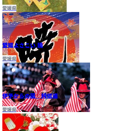
愛媛県
愛媛よさこい 暁
愛媛県
伊予からの風 純信連
愛媛県