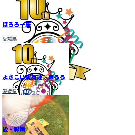
ほろろ一座
愛媛県
よさこい演舞連 ほろろ
愛媛県
愛・彩媛