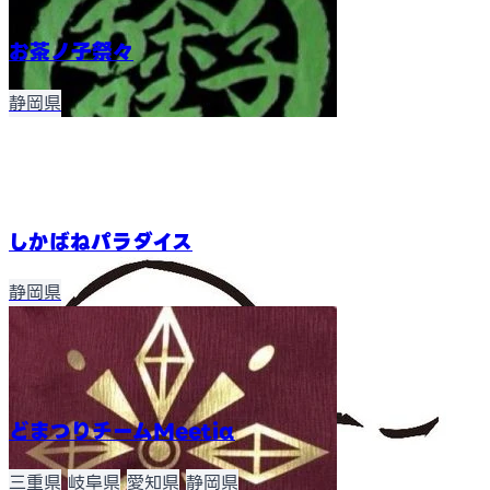
お茶ノ子祭々
静岡県
しかばねパラダイス
静岡県
どまつりチームMeetiα
三重県
岐阜県
愛知県
静岡県