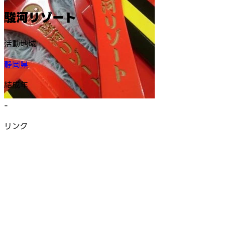
駿河リゾート
活動地域
静岡県
結成年
-
リンク