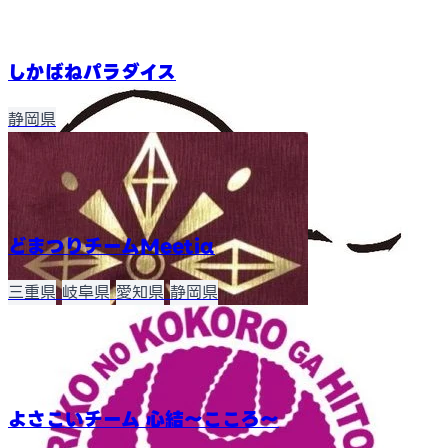
しかばねパラダイス
静岡県
どまつりチームMeetiα
三重県
岐阜県
愛知県
静岡県
よさこいチーム 心結〜こころ〜