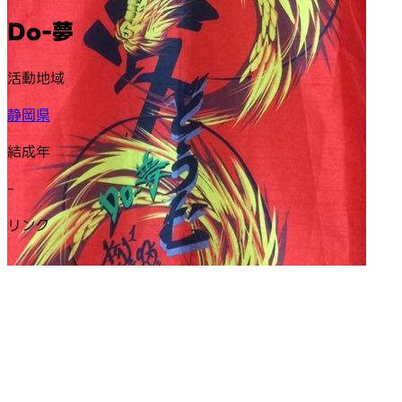
Do-夢
活動地域
静岡県
結成年
-
リンク