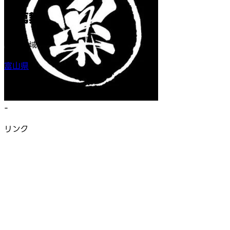
楽萬舞
活動地域
富山県
結成年
-
リンク