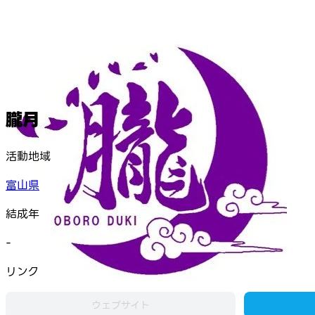
朧月
活動地域
富山県
結成年
-
リンク
ウェブサイト