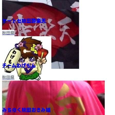
ヤートセ秋田酔楽天
秋田県
チームわげもん
秋田県
みちのく秋田おきみ組