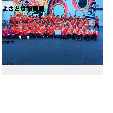
よさとせ歌舞輝
活動地域
秋田県
結成年
-
リンク