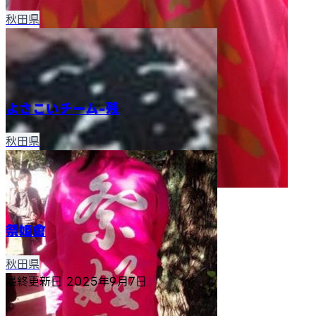
秋田県
よさこいチーム-残
秋田県
祭姫會
秋田県
最終更新日
2025年9月7日