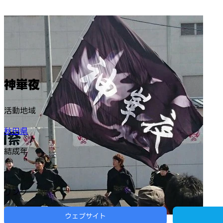
神崋夜
活動地域
秋田県
結成年
-
リンク
ウェブサイト