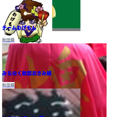
チームわげもん
秋田県
みちのく秋田おきみ組
秋田県