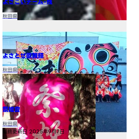
よさこいチーム-残
秋田県
よさとせ歌舞輝
秋田県
祭姫會
秋田県
最終更新日
2025年9月7日