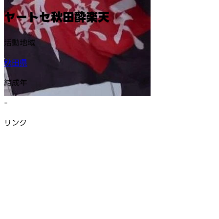
ヤートセ秋田酔楽天
活動地域
秋田県
結成年
-
リンク